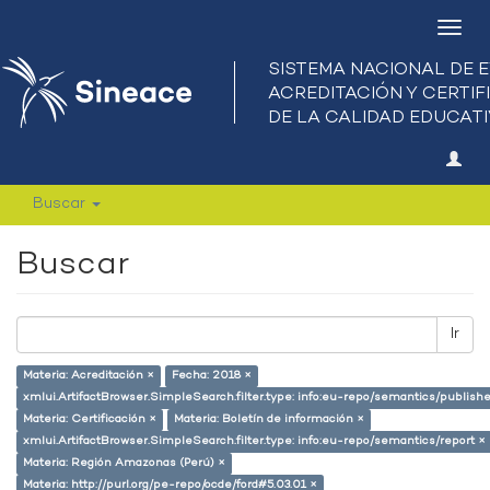
Camb
nave
Buscar
Buscar
Ir
Materia: Acreditación ×
Fecha: 2018 ×
xmlui.ArtifactBrowser.SimpleSearch.filter.type: info:eu-repo/semantics/publish
Materia: Certificación ×
Materia: Boletín de información ×
xmlui.ArtifactBrowser.SimpleSearch.filter.type: info:eu-repo/semantics/report ×
Materia: Región Amazonas (Perú) ×
Materia: http://purl.org/pe-repo/ocde/ford#5.03.01 ×