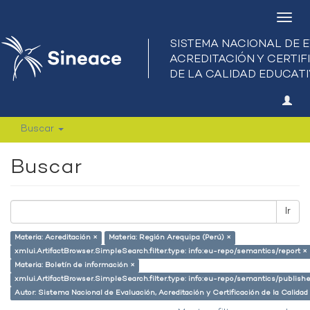
Camb
nave
Buscar
Buscar
Ir
Materia: Acreditación ×
Materia: Región Arequipa (Perú) ×
xmlui.ArtifactBrowser.SimpleSearch.filter.type: info:eu-repo/semantics/report ×
Materia: Boletín de información ×
xmlui.ArtifactBrowser.SimpleSearch.filter.type: info:eu-repo/semantics/publish
Autor: Sistema Nacional de Evaluación, Acreditación y Certificación de la Cali