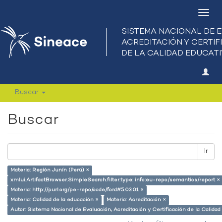
Camb
nave
Buscar
Buscar
Ir
Materia: Región Junín (Perú) ×
xmlui.ArtifactBrowser.SimpleSearch.filter.type: info:eu-repo/semantics/report ×
Materia: http://purl.org/pe-repo/ocde/ford#5.03.01 ×
Materia: Calidad de la educación ×
Materia: Acreditación ×
Autor: Sistema Nacional de Evaluación, Acreditación y Certificación de la Cali