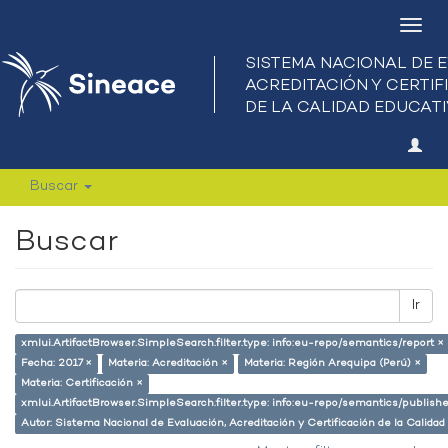
Camb
nave
Buscar
Buscar
Ir
xmlui.ArtifactBrowser.SimpleSearch.filter.type: info:eu-repo/semantics/report ×
Fecha: 2017 ×
Materia: Acreditación ×
Materia: Región Arequipa (Perú) ×
Materia: Certificación ×
xmlui.ArtifactBrowser.SimpleSearch.filter.type: info:eu-repo/semantics/publish
Autor: Sistema Nacional de Evaluación, Acreditación y Certificación de la Cali