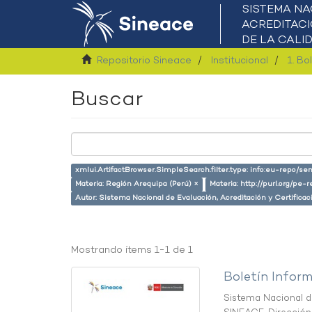
Repositorio Sineace
Institucional
1. Bo
Buscar
xmlui.ArtifactBrowser.SimpleSearch.filter.type: info:eu-repo/se
Materia: Región Arequipa (Perú) ×
Materia: http://purl.org/pe-
Autor: Sistema Nacional de Evaluación, Acreditación y Certific
Mostrando ítems 1-1 de 1
Boletín Inform
Sistema Nacional de