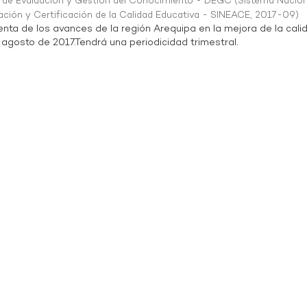
n de Evaluación y Gestión del Conocimiento - DEGC
(
Sistema Nacion
ación y Certificación de la Calidad Educativa - SINEACE
,
2017-09
)
enta de los avances de la región Arequipa en la mejora de la cali
 agosto de 2017.Tendrá una periodicidad trimestral.