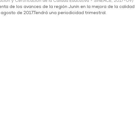
ación y Certificación de la Calidad Educativa - SINEACE
,
2017-09
)
enta de los avances de la región Junín en la mejora de la calidad
 agosto de 2017.Tendrá una periodicidad trimestral.