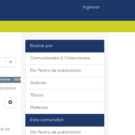
Ingresar
Buscar por
Comunidades & Colecciones
Ir
Por fecha de publicación
cimiento - DEGC ×
Autores
vanzados
Títulos
Materias
Esta comunidad
al de
Por fecha de publicación