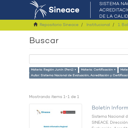
Repositorio Sineace
Institucional
1. Bo
Buscar
Materia: Región Junín (Perú) ×
Materia: Certificación ×
Mater
Autor: Sistema Nacional de Evaluación, Acreditación y Certific
Mostrando ítems 1-1 de 1
Boletín Inform
Sistema Nacional de
SINEACE. Direcció