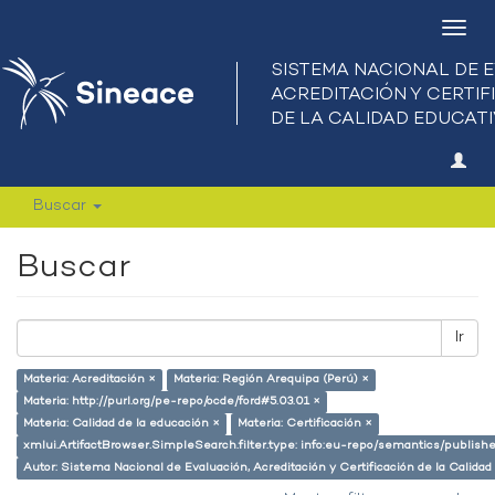
Camb
nave
Buscar
Buscar
Ir
Materia: Acreditación ×
Materia: Región Arequipa (Perú) ×
Materia: http://purl.org/pe-repo/ocde/ford#5.03.01 ×
Materia: Calidad de la educación ×
Materia: Certificación ×
xmlui.ArtifactBrowser.SimpleSearch.filter.type: info:eu-repo/semantics/publish
Autor: Sistema Nacional de Evaluación, Acreditación y Certificación de la Cali