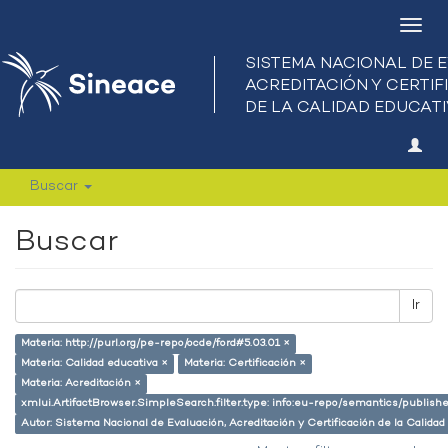
Camb
nave
Buscar
Buscar
Ir
Materia: http://purl.org/pe-repo/ocde/ford#5.03.01 ×
Materia: Calidad educativa ×
Materia: Certificación ×
Materia: Acreditación ×
xmlui.ArtifactBrowser.SimpleSearch.filter.type: info:eu-repo/semantics/publish
Autor: Sistema Nacional de Evaluación, Acreditación y Certificación de la Cali