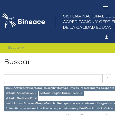
Camb
nave
Buscar
Buscar
Ir
xmlui.ArtifactBrowser.SimpleSearch.filter.type: info:eu-repo/semantics/report ×
Materia: Acreditación ×
Materia: Región Cuzco (Perú) ×
Materia: Certificación ×
xmlui.ArtifactBrowser.SimpleSearch.filter.type: info:eu-repo/semantics/publish
Autor: Sistema Nacional de Evaluación, Acreditación y Certificación de la Cali