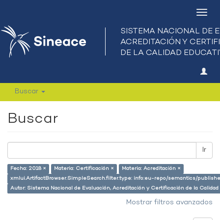
Camb
nave
Buscar
Buscar
Ir
Fecha: 2018 ×
Materia: Certificación ×
Materia: Acreditación ×
xmlui.ArtifactBrowser.SimpleSearch.filter.type: info:eu-repo/semantics/publish
Autor: Sistema Nacional de Evaluación, Acreditación y Certificación de la Cali
Mostrar filtros avanzados