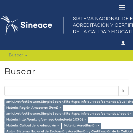
Camb
nave
Buscar
Buscar
Ir
xmlui.ArtifactBrowser.SimpleSearch.filter.type: info:eu-repo/semantics/publish
Materia: Región Amazonas (Perú) ×
xmlui.ArtifactBrowser.SimpleSearch.filter.type: info:eu-repo/semantics/report ×
Materia: http://purl.org/pe-repo/ocde/ford#5.03.01 ×
Materia: Calidad de la educación ×
Materia: Acreditación ×
Autor: Sistema Nacional de Evaluación, Acreditación y Certificación de la Cali