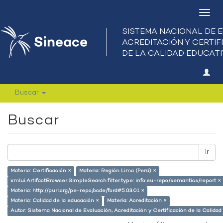
Camb
nave
Buscar
Buscar
Ir
Materia: Certificación ×
Materia: Región Lima (Perú) ×
xmlui.ArtifactBrowser.SimpleSearch.filter.type: info:eu-repo/semantics/report ×
Materia: http://purl.org/pe-repo/ocde/ford#5.03.01 ×
Materia: Calidad de la educación ×
Materia: Acreditación ×
Autor: Sistema Nacional de Evaluación, Acreditación y Certificación de la Cali