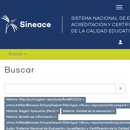
Camb
nave
Buscar
Buscar
Ir
Materia: http://purl.org/pe-repo/ocde/ford#5.03.01 ×
xmlui.ArtifactBrowser.SimpleSearch.filter.type: info:eu-repo/semantics/report ×
Materia: Región Ayacucho (Perú) ×
Materia: Calidad de la educación ×
Materia: Boletín de información ×
xmlui.ArtifactBrowser.SimpleSearch.filter.type: info:eu-repo/semantics/publish
Autor: Sistema Nacional de Evaluación, Acreditación y Certificación de la Cali