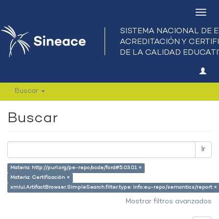
Camb
nave
Buscar
Buscar
Ir
Materia: http://purl.org/pe-repo/ocde/ford#5.03.01 ×
Materia: Certificación ×
xmlui.ArtifactBrowser.SimpleSearch.filter.type: info:eu-repo/semantics/report ×
Mostrar filtros avanzados