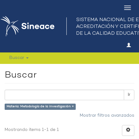
Camb
nave
Buscar
Buscar
Ir
Materia: Metodología de la investigación ×
Mostrar filtros avanzados
Mostrando ítems 1-1 de 1