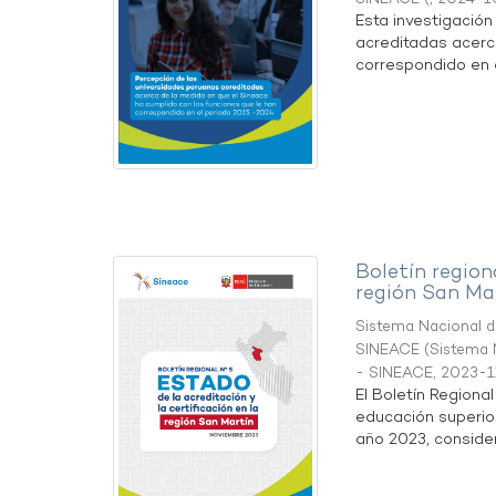
Esta investigació
acreditadas acerc
correspondido en e
Boletín region
región San Ma
Sistema Nacional de
SINEACE
(
Sistema N
- SINEACE
,
2023-1
El Boletín Regiona
educación superio
año 2023, considera