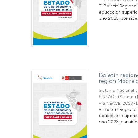
- SINEACE
,
2023-1
El Boletín Regiona
educación superio
año 2023, considera
Boletín region
región Madre 
Sistema Nacional de
SINEACE
(
Sistema N
- SINEACE
,
2023-1
El Boletín Regiona
educación superio
año 2023, considera