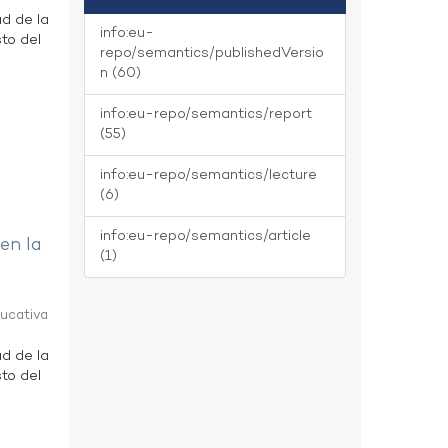
ad de la
info:eu-
to del
repo/semantics/publishedVersio
n (60)
info:eu-repo/semantics/report
(55)
info:eu-repo/semantics/lecture
(6)
info:eu-repo/semantics/article
 en la
(1)
ducativa
ad de la
to del