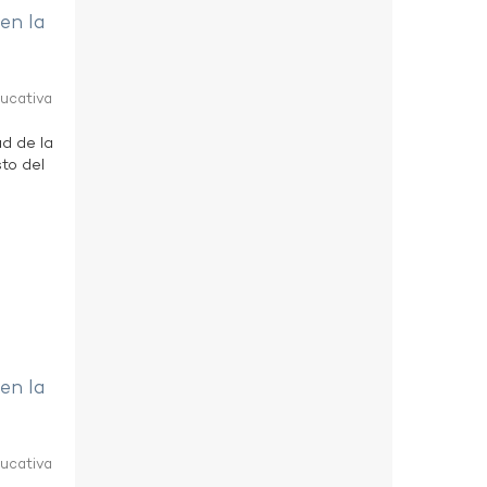
 en la
ducativa
ad de la
to del
 en la
ducativa