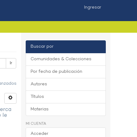
Ingresar
Buscar por
Comunidades & Colecciones
Ir
Por fecha de publicación
vanzados
Autores
Títulos
cerca
Materias
 le
MI CUENTA
Acceder