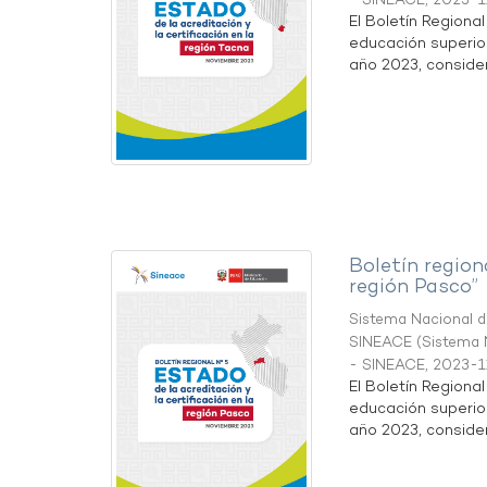
- SINEACE
,
2023-1
El Boletín Regiona
educación superio
año 2023, considera
Boletín region
región Pasco”
Sistema Nacional de
SINEACE
(
Sistema N
- SINEACE
,
2023-1
El Boletín Regiona
educación superio
año 2023, considera