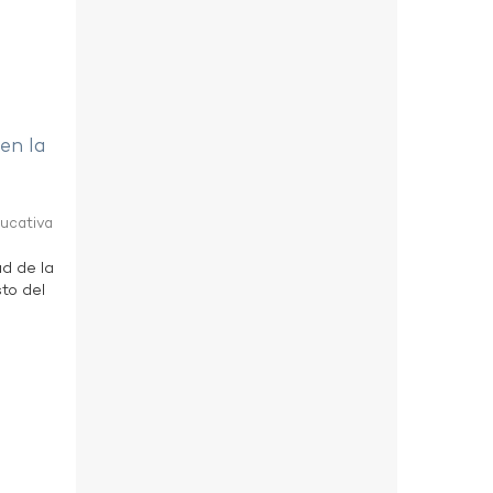
 en la
ducativa
ad de la
to del