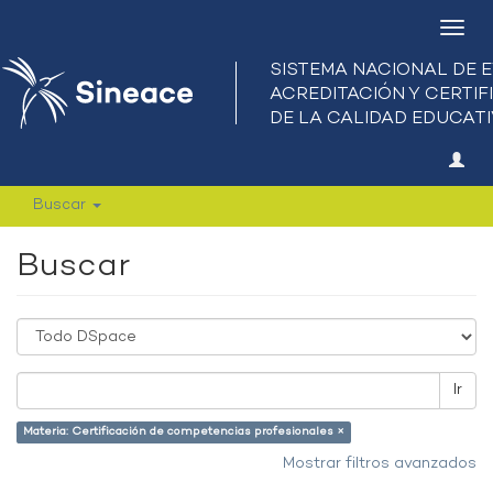
Camb
nave
Buscar
Buscar
Ir
Materia: Certificación de competencias profesionales ×
Mostrar filtros avanzados