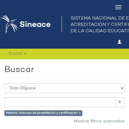
Camb
nave
Buscar
Buscar
Ir
Materia: Avances de acreditación y certificación ×
Mostrar filtros avanzados