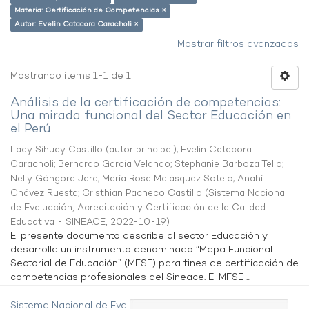
Materia: Certificación de Competencias ×
Autor: Evelin Catacora Caracholi ×
Mostrar filtros avanzados
Mostrando ítems 1-1 de 1
Análisis de la certificación de competencias:
Una mirada funcional del Sector Educación en
el Perú
Lady Sihuay Castillo (autor principal)
;
Evelin Catacora
Caracholi
;
Bernardo García Velando
;
Stephanie Barboza Tello
;
Nelly Góngora Jara
;
María Rosa Malásquez Sotelo
;
Anahí
Chávez Ruesta
;
Cristhian Pacheco Castillo
(
Sistema Nacional
de Evaluación, Acreditación y Certificación de la Calidad
Educativa - SINEACE
,
2022-10-19
)
El presente documento describe al sector Educación y
desarrolla un instrumento denominado “Mapa Funcional
Sectorial de Educación” (MFSE) para fines de certificación de
competencias profesionales del Sineace. El MFSE ...
Sistema Nacional de Evaluación,