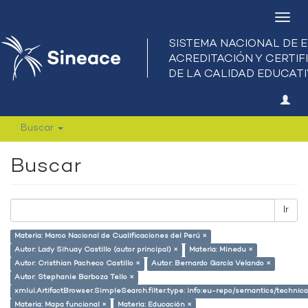
Camb
nave
Buscar
Buscar
Ir
Materia: Marco Nacional de Cualificaciones del Perú ×
Autor: Lady Sihuay Castillo (autor principal) ×
Materia: Minedu ×
Autor: Cristhian Pacheco Castillo ×
Autor: Bernardo García Velando ×
Autor: Stephanie Barboza Tello ×
xmlui.ArtifactBrowser.SimpleSearch.filter.type: info:eu-repo/semantics/techni
Materia: Mapa funcional ×
Materia: Educación ×