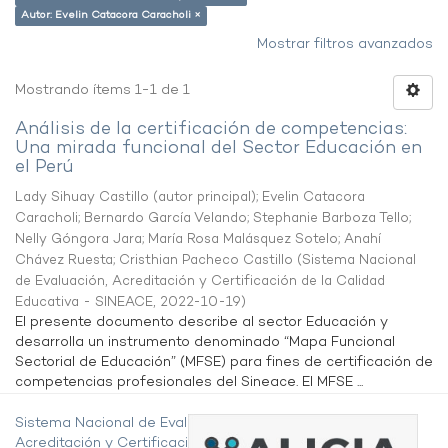
Autor: Evelin Catacora Caracholi ×
Mostrar filtros avanzados
Mostrando ítems 1-1 de 1
Análisis de la certificación de competencias:
Una mirada funcional del Sector Educación en
el Perú
Lady Sihuay Castillo (autor principal)
;
Evelin Catacora
Caracholi
;
Bernardo García Velando
;
Stephanie Barboza Tello
;
Nelly Góngora Jara
;
María Rosa Malásquez Sotelo
;
Anahí
Chávez Ruesta
;
Cristhian Pacheco Castillo
(
Sistema Nacional
de Evaluación, Acreditación y Certificación de la Calidad
Educativa - SINEACE
,
2022-10-19
)
El presente documento describe al sector Educación y
desarrolla un instrumento denominado “Mapa Funcional
Sectorial de Educación” (MFSE) para fines de certificación de
competencias profesionales del Sineace. El MFSE ...
Sistema Nacional de Evaluación,
Acreditación y Certificación de la