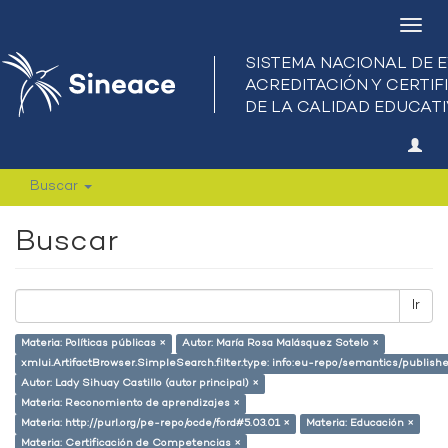
Camb
nave
Buscar
Buscar
Ir
Materia: Políticas públicas ×
Autor: María Rosa Malásquez Sotelo ×
xmlui.ArtifactBrowser.SimpleSearch.filter.type: info:eu-repo/semantics/publish
Autor: Lady Sihuay Castillo (autor principal) ×
Materia: Reconomiento de aprendizajes ×
Materia: http://purl.org/pe-repo/ocde/ford#5.03.01 ×
Materia: Educación ×
Materia: Certificación de Competencias ×