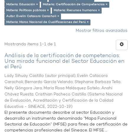
Materia: Educación ×
Materia: Certificación de Competencias ×
Materia: Políticas públicas ×
Materia: Recursos humanos ×
Autor: Evelin Catacora Caracholi ×
Materia: Marco Nacional de Cualificaciones del Perú ×
Mostrar filtros avanzados
Mostrando ítems 1-1 de 1
Análisis de la certificación de competencias:
Una mirada funcional del Sector Educación en
el Perú
Lady Sihuay Castillo (autor principal)
;
Evelin Catacora
Caracholi
;
Bernardo García Velando
;
Stephanie Barboza Tello
;
Nelly Góngora Jara
;
María Rosa Malásquez Sotelo
;
Anahí
Chávez Ruesta
;
Cristhian Pacheco Castillo
(
Sistema Nacional
de Evaluación, Acreditación y Certificación de la Calidad
Educativa - SINEACE
,
2022-10-19
)
El presente documento describe al sector Educación y
desarrolla un instrumento denominado “Mapa Funcional
Sectorial de Educación” (MFSE) para fines de certificación de
competencias profesionales del Sineace. El MFSE ...