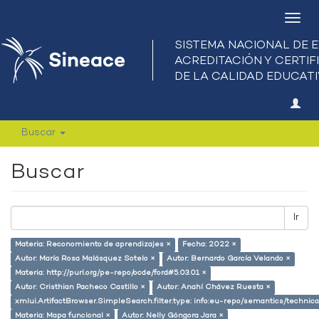
Camb
nave
Buscar
Buscar
Ir
Materia: Reconomiento de aprendizajes ×
Fecha: 2022 ×
Autor: María Rosa Malásquez Sotelo ×
Autor: Bernardo García Velando ×
Materia: http://purl.org/pe-repo/ocde/ford#5.03.01 ×
Autor: Cristhian Pacheco Castillo ×
Autor: Anahí Chávez Ruesta ×
xmlui.ArtifactBrowser.SimpleSearch.filter.type: info:eu-repo/semantics/techni
Materia: Mapa funcional ×
Autor: Nelly Góngora Jara ×