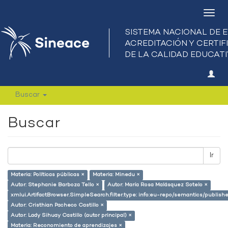
Camb
nave
Buscar
Buscar
Ir
Materia: Políticas públicas ×
Materia: Minedu ×
Autor: Stephanie Barboza Tello ×
Autor: María Rosa Malásquez Sotelo ×
xmlui.ArtifactBrowser.SimpleSearch.filter.type: info:eu-repo/semantics/publish
Autor: Cristhian Pacheco Castillo ×
Autor: Lady Sihuay Castillo (autor principal) ×
Materia: Reconomiento de aprendizajes ×