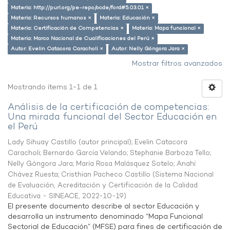
Materia: http://purl.org/pe-repo/ocde/ford#5.03.01 ×
Materia: Recursos humanos ×
Materia: Educación ×
Materia: Certificación de Competencias ×
Materia: Mapa funcional ×
Materia: Marco Nacional de Cualificaciones del Perú ×
Autor: Evelin Catacora Caracholi ×
Autor: Nelly Góngora Jara ×
Mostrar filtros avanzados
Mostrando ítems 1-1 de 1
Análisis de la certificación de competencias:
Una mirada funcional del Sector Educación en
el Perú
Lady Sihuay Castillo (autor principal)
;
Evelin Catacora
Caracholi
;
Bernardo García Velando
;
Stephanie Barboza Tello
;
Nelly Góngora Jara
;
María Rosa Malásquez Sotelo
;
Anahí
Chávez Ruesta
;
Cristhian Pacheco Castillo
(
Sistema Nacional
de Evaluación, Acreditación y Certificación de la Calidad
Educativa - SINEACE
,
2022-10-19
)
El presente documento describe al sector Educación y
desarrolla un instrumento denominado “Mapa Funcional
Sectorial de Educación” (MFSE) para fines de certificación de