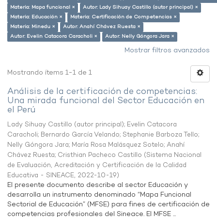
Materia: Mapa funcional ×
Autor: Lady Sihuay Castillo (autor principal) ×
Materia: Educación ×
Materia: Certificación de Competencias ×
Materia: Minedu ×
Autor: Anahí Chávez Ruesta ×
Autor: Evelin Catacora Caracholi ×
Autor: Nelly Góngora Jara ×
Mostrar filtros avanzados
Mostrando ítems 1-1 de 1
Análisis de la certificación de competencias:
Una mirada funcional del Sector Educación en
el Perú
Lady Sihuay Castillo (autor principal)
;
Evelin Catacora
Caracholi
;
Bernardo García Velando
;
Stephanie Barboza Tello
;
Nelly Góngora Jara
;
María Rosa Malásquez Sotelo
;
Anahí
Chávez Ruesta
;
Cristhian Pacheco Castillo
(
Sistema Nacional
de Evaluación, Acreditación y Certificación de la Calidad
Educativa - SINEACE
,
2022-10-19
)
El presente documento describe al sector Educación y
desarrolla un instrumento denominado “Mapa Funcional
Sectorial de Educación” (MFSE) para fines de certificación de
competencias profesionales del Sineace. El MFSE ...