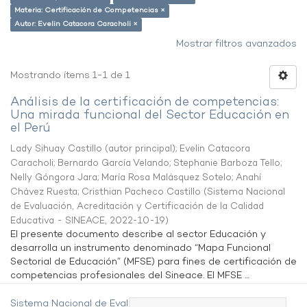
Materia: Certificación de Competencias ×
Autor: Evelin Catacora Caracholi ×
Mostrar filtros avanzados
Mostrando ítems 1-1 de 1
Análisis de la certificación de competencias:
Una mirada funcional del Sector Educación en
el Perú
Lady Sihuay Castillo (autor principal)
;
Evelin Catacora
Caracholi
;
Bernardo García Velando
;
Stephanie Barboza Tello
;
Nelly Góngora Jara
;
María Rosa Malásquez Sotelo
;
Anahí
Chávez Ruesta
;
Cristhian Pacheco Castillo
(
Sistema Nacional
de Evaluación, Acreditación y Certificación de la Calidad
Educativa - SINEACE
,
2022-10-19
)
El presente documento describe al sector Educación y
desarrolla un instrumento denominado “Mapa Funcional
Sectorial de Educación” (MFSE) para fines de certificación de
competencias profesionales del Sineace. El MFSE ...
Sistema Nacional de Evaluación,