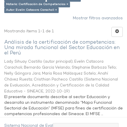
Materia: Certificación de Competencias ×
Autor: Evelin Catacora Caracholi ×
Mostrar filtros avanzados
Mostrando ítems 1-1 de 1
Análisis de la certificación de competencias:
Una mirada funcional del Sector Educación en
el Perú
Lady Sihuay Castillo (autor principal)
;
Evelin Catacora
Caracholi
;
Bernardo García Velando
;
Stephanie Barboza Tello
;
Nelly Góngora Jara
;
María Rosa Malásquez Sotelo
;
Anahí
Chávez Ruesta
;
Cristhian Pacheco Castillo
(
Sistema Nacional
de Evaluación, Acreditación y Certificación de la Calidad
Educativa - SINEACE
,
2022-10-19
)
El presente documento describe al sector Educación y
desarrolla un instrumento denominado “Mapa Funcional
Sectorial de Educación” (MFSE) para fines de certificación de
competencias profesionales del Sineace. El MFSE ...
Sistema Nacional de Evaluación,