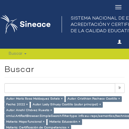
Camb
nave
Buscar
Buscar
Ir
Autor: María Rosa Malásquez Sotelo ×
Autor: Cristhian Pacheco Castillo ×
Fecha: 2022 ×
Autor: Lady Sihuay Castillo (autor principal) ×
Autor: Anahí Chávez Ruesta ×
xmlui.ArtifactBrowser.SimpleSearch.filter.type: info:eu-repo/semantics/techni
Materia: Mapa funcional ×
Materia: Educación ×
Materia: Certificación de Competencias ×