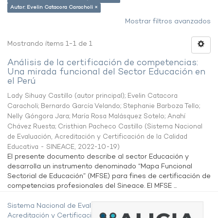
Autor: Evelin Catacora Caracholi ×
Mostrar filtros avanzados
Mostrando ítems 1-1 de 1
Análisis de la certificación de competencias:
Una mirada funcional del Sector Educación en
el Perú
Lady Sihuay Castillo (autor principal)
;
Evelin Catacora
Caracholi
;
Bernardo García Velando
;
Stephanie Barboza Tello
;
Nelly Góngora Jara
;
María Rosa Malásquez Sotelo
;
Anahí
Chávez Ruesta
;
Cristhian Pacheco Castillo
(
Sistema Nacional
de Evaluación, Acreditación y Certificación de la Calidad
Educativa - SINEACE
,
2022-10-19
)
El presente documento describe al sector Educación y
desarrolla un instrumento denominado “Mapa Funcional
Sectorial de Educación” (MFSE) para fines de certificación de
competencias profesionales del Sineace. El MFSE ...
Sistema Nacional de Evaluación,
Acreditación y Certificación de la