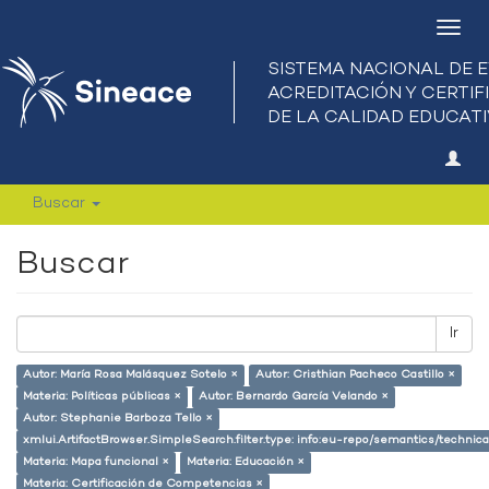
Camb
nave
Buscar
Buscar
Ir
Autor: María Rosa Malásquez Sotelo ×
Autor: Cristhian Pacheco Castillo ×
Materia: Políticas públicas ×
Autor: Bernardo García Velando ×
Autor: Stephanie Barboza Tello ×
xmlui.ArtifactBrowser.SimpleSearch.filter.type: info:eu-repo/semantics/techni
Materia: Mapa funcional ×
Materia: Educación ×
Materia: Certificación de Competencias ×