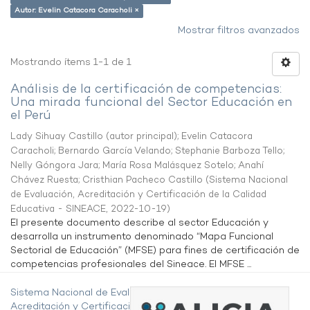
Autor: Evelin Catacora Caracholi ×
Mostrar filtros avanzados
Mostrando ítems 1-1 de 1
Análisis de la certificación de competencias:
Una mirada funcional del Sector Educación en
el Perú
Lady Sihuay Castillo (autor principal)
;
Evelin Catacora
Caracholi
;
Bernardo García Velando
;
Stephanie Barboza Tello
;
Nelly Góngora Jara
;
María Rosa Malásquez Sotelo
;
Anahí
Chávez Ruesta
;
Cristhian Pacheco Castillo
(
Sistema Nacional
de Evaluación, Acreditación y Certificación de la Calidad
Educativa - SINEACE
,
2022-10-19
)
El presente documento describe al sector Educación y
desarrolla un instrumento denominado “Mapa Funcional
Sectorial de Educación” (MFSE) para fines de certificación de
competencias profesionales del Sineace. El MFSE ...
Sistema Nacional de Evaluación,
Acreditación y Certificación de la