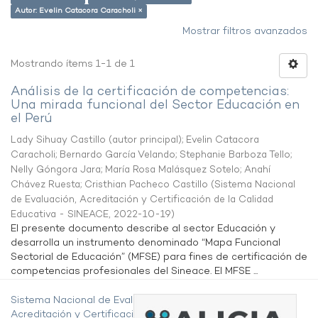
Autor: Evelin Catacora Caracholi ×
Mostrar filtros avanzados
Mostrando ítems 1-1 de 1
Análisis de la certificación de competencias:
Una mirada funcional del Sector Educación en
el Perú
Lady Sihuay Castillo (autor principal)
;
Evelin Catacora
Caracholi
;
Bernardo García Velando
;
Stephanie Barboza Tello
;
Nelly Góngora Jara
;
María Rosa Malásquez Sotelo
;
Anahí
Chávez Ruesta
;
Cristhian Pacheco Castillo
(
Sistema Nacional
de Evaluación, Acreditación y Certificación de la Calidad
Educativa - SINEACE
,
2022-10-19
)
El presente documento describe al sector Educación y
desarrolla un instrumento denominado “Mapa Funcional
Sectorial de Educación” (MFSE) para fines de certificación de
competencias profesionales del Sineace. El MFSE ...
Sistema Nacional de Evaluación,
Acreditación y Certificación de la