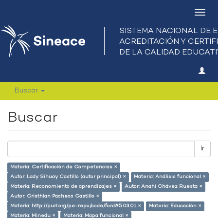
Camb
nave
Buscar
Buscar
Ir
Materia: Certificación de Competencias ×
Autor: Lady Sihuay Castillo (autor principal) ×
Materia: Análisis funcional ×
Materia: Reconomiento de aprendizajes ×
Autor: Anahí Chávez Ruesta ×
Autor: Cristhian Pacheco Castillo ×
Materia: http://purl.org/pe-repo/ocde/ford#5.03.01 ×
Materia: Educación ×
Materia: Minedu ×
Materia: Mapa funcional ×