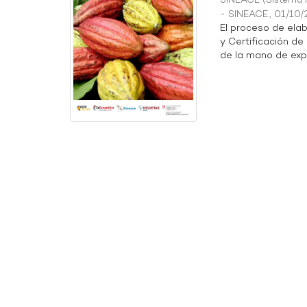
SINEACE
(
Sistema N
- SINEACE.
,
01/10/
El proceso de elab
y Certificación de
de la mano de expe