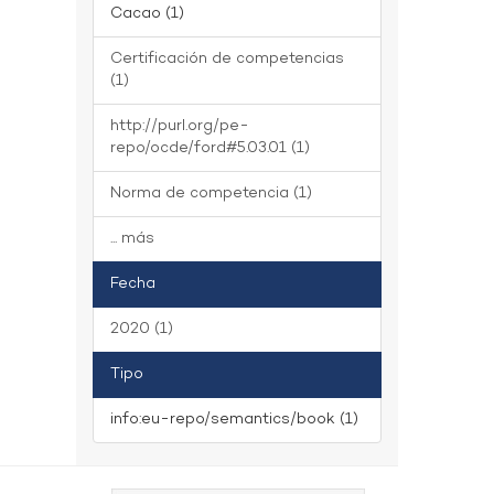
Cacao (1)
Certificación de competencias
(1)
http://purl.org/pe-
repo/ocde/ford#5.03.01 (1)
Norma de competencia (1)
... más
Fecha
2020 (1)
Tipo
info:eu-repo/semantics/book (1)