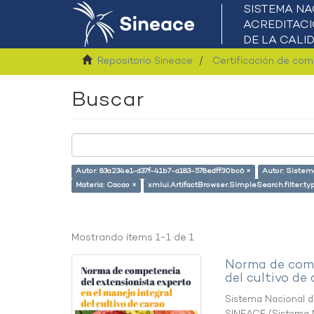
Repositorio Sineace
Certificación de co
Buscar
Autor: 83a234e1-d37f-41b7-a183-578edff30bc6 ×
Autor: Sistem
Materia: Cacao ×
xmlui.ArtifactBrowser.SimpleSearch.filter.t
Mostrando ítems 1-1 de 1
Norma de comp
del cultivo de
Sistema Nacional de