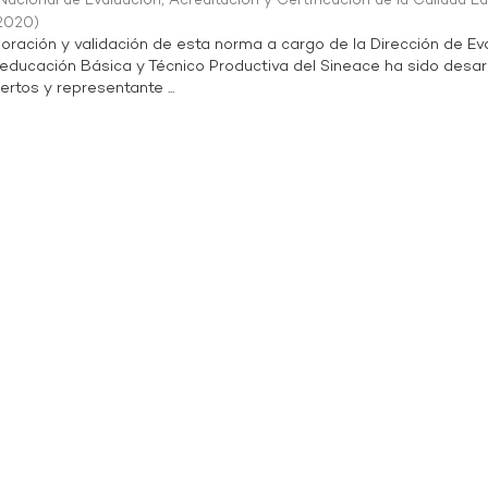
acional de Evaluación, Acreditación y Certificación de la Calidad E
2020
)
oración y validación de esta norma a cargo de la Dirección de Ev
 educación Básica y Técnico Productiva del Sineace ha sido desar
rtos y representante ...