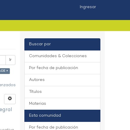
Ingresar
Buscar por
Comunidades & Colecciones
Ir
Por fecha de publicación
EACE ×
Autores
vanzados
Títulos
Materias
egral
Esta comunidad
Por fecha de publicación