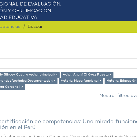
mpetencias
Buscar
dy Sihuay Castillo (autor principal) ×
Autor: Anahí Chávez Ruesta ×
semantics/technicalDocumentation ×
Materia: Mapa funcional ×
Materia: Educación
ora Caracholi ×
Mostrar filtros a
 certificación de competencias: Una mirada funcion
ón en el Perú
o (autor principal)
;
Evelin Catacora Caracholi
;
Bernardo García Velan