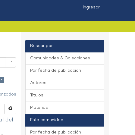
Ingresar
Buscar por
Comunidades & Colecciones
Ir
Por fecha de publicación
 ×
Autores
vanzados
Títulos
Materias
al del
Esta comunidad
Por fecha de publicación
do
;