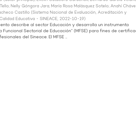
Tello
;
Nelly Góngora Jara
;
María Rosa Malásquez Sotelo
;
Anahí Cháve
acheco Castillo
(
Sistema Nacional de Evaluación, Acreditación y
a Calidad Educativa - SINEACE
,
2022-10-19
)
ento describe al sector Educación y desarrolla un instrumento
Funcional Sectorial de Educación” (MFSE) para fines de certifica
sionales del Sineace. El MFSE ...