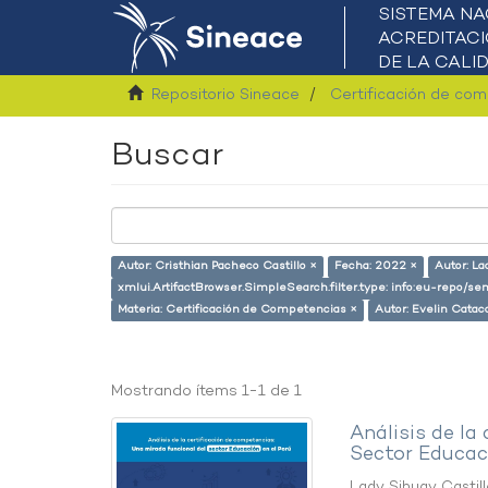
Repositorio Sineace
Certificación de co
Buscar
Autor: Cristhian Pacheco Castillo ×
Fecha: 2022 ×
Autor: La
xmlui.ArtifactBrowser.SimpleSearch.filter.type: info:eu-repo/
Materia: Certificación de Competencias ×
Autor: Evelin Catac
Mostrando ítems 1-1 de 1
Análisis de la
Sector Educaci
Lady Sihuay Castill