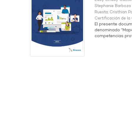
Stephanie Barboza 
Ruesta
;
Cristhian P
Certificación de l
El presente docum
denominado “Mapa 
competencias profe