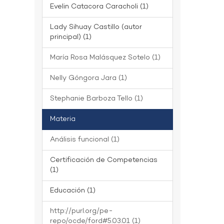
Evelin Catacora Caracholi (1)
Lady Sihuay Castillo (autor
principal) (1)
María Rosa Malásquez Sotelo (1)
Nelly Góngora Jara (1)
Stephanie Barboza Tello (1)
Materia
Análisis funcional (1)
Certificación de Competencias
(1)
Educación (1)
http://purl.org/pe-
repo/ocde/ford#5.03.01 (1)