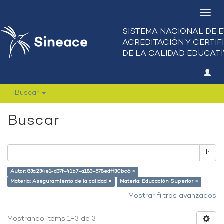
Camb
nave
Buscar
Buscar
Ir
Autor: 83a234e1-d37f-41b7-a183-578edff30bc6 ×
Materia: Aseguramiento de la calidad ×
Materia: Educación Superior ×
Mostrar filtros avanzados
Mostrando ítems 1-3 de 3