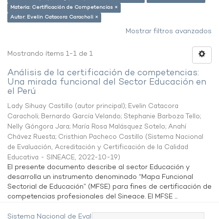
Materia: Certificación de Competencias ×
Autor: Evelin Catacora Caracholi ×
Mostrar filtros avanzados
Mostrando ítems 1-1 de 1
Análisis de la certificación de competencias:
Una mirada funcional del Sector Educación en
el Perú
Lady Sihuay Castillo (autor principal)
;
Evelin Catacora
Caracholi
;
Bernardo García Velando
;
Stephanie Barboza Tello
;
Nelly Góngora Jara
;
María Rosa Malásquez Sotelo
;
Anahí
Chávez Ruesta
;
Cristhian Pacheco Castillo
(
Sistema Nacional
de Evaluación, Acreditación y Certificación de la Calidad
Educativa - SINEACE
,
2022-10-19
)
El presente documento describe al sector Educación y
desarrolla un instrumento denominado “Mapa Funcional
Sectorial de Educación” (MFSE) para fines de certificación de
competencias profesionales del Sineace. El MFSE ...
Sistema Nacional de Evaluación,