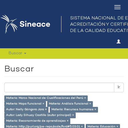
Camb
nave
Buscar
Buscar
Ir
Materia: Marco Nacional de Cualificaciones del Perú ×
Materia: Mapa funcional ×
Materia: Análisis funcional ×
Autor: Nelly Góngora Jara ×
Materia: Recursos humanos ×
Autor: Lady Sihuay Castillo (autor principal) ×
Materia: Reconomiento de aprendizajes ×
Materia: http://purl.org/pe-repo/ocde/ford#5.03.01 ×
Materia: Educación ×