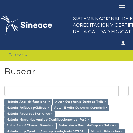
Camb
nave
Buscar
Buscar
Ir
Materia: Análisis funcional ×
Autor: Stephanie Barboza Tello ×
Materia: Políticas públicas ×
Autor: Evelin Catacora Caracholi ×
Materia: Recursos humanos ×
Materia: Marco Nacional de Cualificaciones del Perú ×
Autor: Anahí Chávez Ruesta ×
Autor: María Rosa Malásquez Sotelo ×
Materia: http://purl.org/pe-repo/ocde/ford#5.03.01 ×
Materia: Educación ×