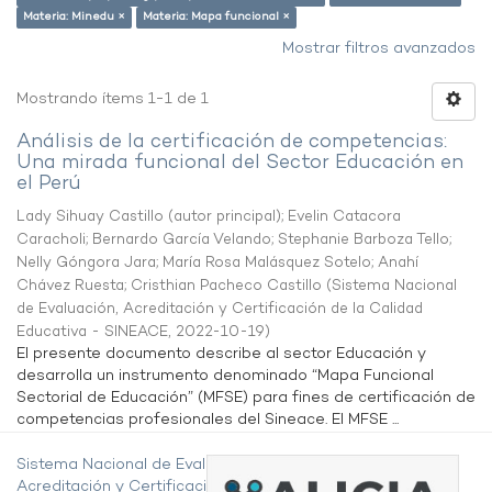
Materia: Minedu ×
Materia: Mapa funcional ×
Mostrar filtros avanzados
Mostrando ítems 1-1 de 1
Análisis de la certificación de competencias:
Una mirada funcional del Sector Educación en
el Perú
Lady Sihuay Castillo (autor principal)
;
Evelin Catacora
Caracholi
;
Bernardo García Velando
;
Stephanie Barboza Tello
;
Nelly Góngora Jara
;
María Rosa Malásquez Sotelo
;
Anahí
Chávez Ruesta
;
Cristhian Pacheco Castillo
(
Sistema Nacional
de Evaluación, Acreditación y Certificación de la Calidad
Educativa - SINEACE
,
2022-10-19
)
El presente documento describe al sector Educación y
desarrolla un instrumento denominado “Mapa Funcional
Sectorial de Educación” (MFSE) para fines de certificación de
competencias profesionales del Sineace. El MFSE ...
Sistema Nacional de Evaluación,
Acreditación y Certificación de la