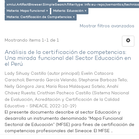
xmlui.ArtifactBrowser.SimpleSearch.filter.type: info:eu-repo/semantics/techni
Materia: Mapa funcional ×
Materia: Educación ×
Materia: Certificación de Competencias ×
Mostrar filtros avanzados
Mostrando ítems 1-1 de 1
Análisis de la certificación de competencias:
Una mirada funcional del Sector Educación en
el Perú
Lady Sihuay Castillo (autor principal)
;
Evelin Catacora
Caracholi
;
Bernardo García Velando
;
Stephanie Barboza Tello
;
Nelly Góngora Jara
;
María Rosa Malásquez Sotelo
;
Anahí
Chávez Ruesta
;
Cristhian Pacheco Castillo
(
Sistema Nacional
de Evaluación, Acreditación y Certificación de la Calidad
Educativa - SINEACE
,
2022-10-19
)
El presente documento describe al sector Educación y
desarrolla un instrumento denominado “Mapa Funcional
Sectorial de Educación” (MFSE) para fines de certificación de
competencias profesionales del Sineace. El MFSE ...