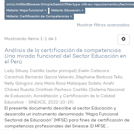
xmlui.ArtifactBrowser.SimpleSearch.filter.type: info:eu-repo/semantics/techni
Materia: Mapa funcional ×
Materia: Educación ×
Materia: Certificación de Competencias ×
Mostrar filtros avanzados
Mostrando ítems 1-1 de 1
Análisis de la certificación de competencias:
Una mirada funcional del Sector Educación en
el Perú
Lady Sihuay Castillo (autor principal)
;
Evelin Catacora
Caracholi
;
Bernardo García Velando
;
Stephanie Barboza Tello
;
Nelly Góngora Jara
;
María Rosa Malásquez Sotelo
;
Anahí
Chávez Ruesta
;
Cristhian Pacheco Castillo
(
Sistema Nacional
de Evaluación, Acreditación y Certificación de la Calidad
Educativa - SINEACE
,
2022-10-19
)
El presente documento describe al sector Educación y
desarrolla un instrumento denominado “Mapa Funcional
Sectorial de Educación” (MFSE) para fines de certificación de
competencias profesionales del Sineace. El MFSE ...