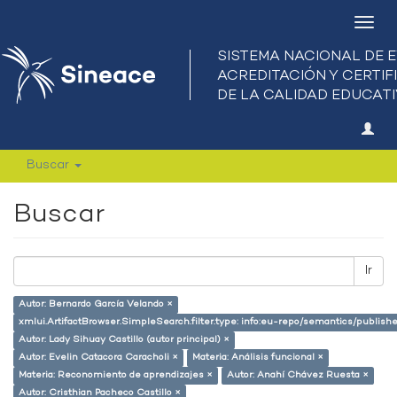
Camb
nave
Buscar
Buscar
Ir
Autor: Bernardo García Velando ×
xmlui.ArtifactBrowser.SimpleSearch.filter.type: info:eu-repo/semantics/publish
Autor: Lady Sihuay Castillo (autor principal) ×
Autor: Evelin Catacora Caracholi ×
Materia: Análisis funcional ×
Materia: Reconomiento de aprendizajes ×
Autor: Anahí Chávez Ruesta ×
Autor: Cristhian Pacheco Castillo ×