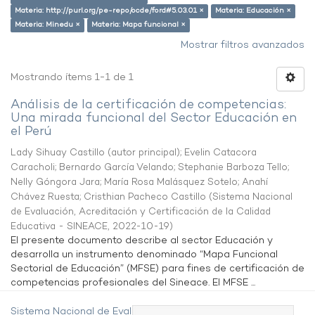
Materia: http://purl.org/pe-repo/ocde/ford#5.03.01 ×
Materia: Educación ×
Materia: Minedu ×
Materia: Mapa funcional ×
Mostrar filtros avanzados
Mostrando ítems 1-1 de 1
Análisis de la certificación de competencias:
Una mirada funcional del Sector Educación en
el Perú
Lady Sihuay Castillo (autor principal)
;
Evelin Catacora
Caracholi
;
Bernardo García Velando
;
Stephanie Barboza Tello
;
Nelly Góngora Jara
;
María Rosa Malásquez Sotelo
;
Anahí
Chávez Ruesta
;
Cristhian Pacheco Castillo
(
Sistema Nacional
de Evaluación, Acreditación y Certificación de la Calidad
Educativa - SINEACE
,
2022-10-19
)
El presente documento describe al sector Educación y
desarrolla un instrumento denominado “Mapa Funcional
Sectorial de Educación” (MFSE) para fines de certificación de
competencias profesionales del Sineace. El MFSE ...
Sistema Nacional de Evaluación,