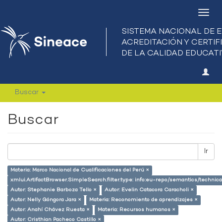
Camb
nave
Buscar
Buscar
Ir
Materia: Marco Nacional de Cualificaciones del Perú ×
xmlui.ArtifactBrowser.SimpleSearch.filter.type: info:eu-repo/semantics/techni
Autor: Stephanie Barboza Tello ×
Autor: Evelin Catacora Caracholi ×
Autor: Nelly Góngora Jara ×
Materia: Reconomiento de aprendizajes ×
Autor: Anahí Chávez Ruesta ×
Materia: Recursos humanos ×
Autor: Cristhian Pacheco Castillo ×