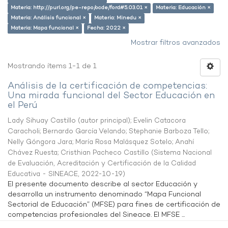
Materia: http://purl.org/pe-repo/ocde/ford#5.03.01 ×
Materia: Educación ×
Materia: Análisis funcional ×
Materia: Minedu ×
Materia: Mapa funcional ×
Fecha: 2022 ×
Mostrar filtros avanzados
Mostrando ítems 1-1 de 1
Análisis de la certificación de competencias:
Una mirada funcional del Sector Educación en
el Perú
Lady Sihuay Castillo (autor principal)
;
Evelin Catacora
Caracholi
;
Bernardo García Velando
;
Stephanie Barboza Tello
;
Nelly Góngora Jara
;
María Rosa Malásquez Sotelo
;
Anahí
Chávez Ruesta
;
Cristhian Pacheco Castillo
(
Sistema Nacional
de Evaluación, Acreditación y Certificación de la Calidad
Educativa - SINEACE
,
2022-10-19
)
El presente documento describe al sector Educación y
desarrolla un instrumento denominado “Mapa Funcional
Sectorial de Educación” (MFSE) para fines de certificación de
competencias profesionales del Sineace. El MFSE ...