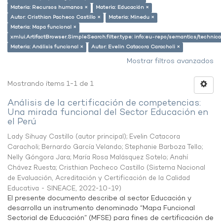
Materia: Recursos humanos ×
Materia: Educación ×
Autor: Cristhian Pacheco Castillo ×
Materia: Minedu ×
Materia: Mapa funcional ×
xmlui.ArtifactBrowser.SimpleSearch.filter.type: info:eu-repo/semantics/techni
Materia: Análisis funcional ×
Autor: Evelin Catacora Caracholi ×
Mostrar filtros avanzados
Mostrando ítems 1-1 de 1
Análisis de la certificación de competencias:
Una mirada funcional del Sector Educación en
el Perú
Lady Sihuay Castillo (autor principal)
;
Evelin Catacora
Caracholi
;
Bernardo García Velando
;
Stephanie Barboza Tello
;
Nelly Góngora Jara
;
María Rosa Malásquez Sotelo
;
Anahí
Chávez Ruesta
;
Cristhian Pacheco Castillo
(
Sistema Nacional
de Evaluación, Acreditación y Certificación de la Calidad
Educativa - SINEACE
,
2022-10-19
)
El presente documento describe al sector Educación y
desarrolla un instrumento denominado “Mapa Funcional
Sectorial de Educación” (MFSE) para fines de certificación de