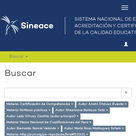
Camb
nave
Buscar
Buscar
Ir
Materia: Certificación de Competencias ×
Autor: Anahí Chávez Ruesta ×
Materia: Políticas públicas ×
Autor: Stephanie Barboza Tello ×
Autor: Lady Sihuay Castillo (autor principal) ×
Materia: Marco Nacional de Cualificaciones del Perú ×
Autor: Bernardo García Velando ×
Autor: María Rosa Malásquez Sotelo ×
Materia: http://purl.org/pe-repo/ocde/ford#5.03.01 ×