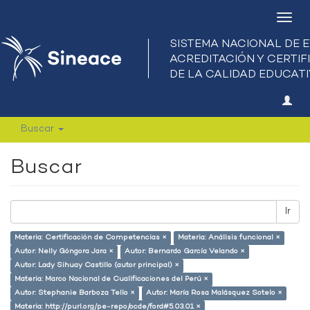
Camb
nave
Buscar
Buscar
Ir
Materia: Certificación de Competencias ×
Materia: Análisis funcional ×
Autor: Nelly Góngora Jara ×
Autor: Bernardo García Velando ×
Autor: Lady Sihuay Castillo (autor principal) ×
Materia: Marco Nacional de Cualificaciones del Perú ×
Autor: Stephanie Barboza Tello ×
Autor: María Rosa Malásquez Sotelo ×
Materia: http://purl.org/pe-repo/ocde/ford#5.03.01 ×