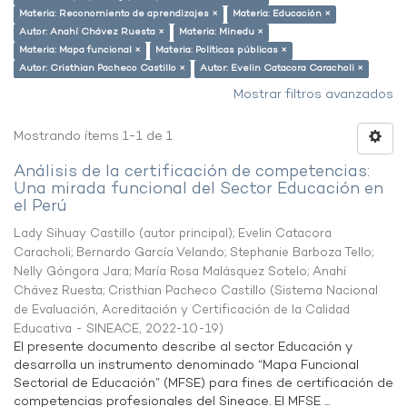
Materia: Reconomiento de aprendizajes ×
Materia: Educación ×
Autor: Anahí Chávez Ruesta ×
Materia: Minedu ×
Materia: Mapa funcional ×
Materia: Políticas públicas ×
Autor: Cristhian Pacheco Castillo ×
Autor: Evelin Catacora Caracholi ×
Mostrar filtros avanzados
Mostrando ítems 1-1 de 1
Análisis de la certificación de competencias:
Una mirada funcional del Sector Educación en
el Perú
Lady Sihuay Castillo (autor principal)
;
Evelin Catacora
Caracholi
;
Bernardo García Velando
;
Stephanie Barboza Tello
;
Nelly Góngora Jara
;
María Rosa Malásquez Sotelo
;
Anahí
Chávez Ruesta
;
Cristhian Pacheco Castillo
(
Sistema Nacional
de Evaluación, Acreditación y Certificación de la Calidad
Educativa - SINEACE
,
2022-10-19
)
El presente documento describe al sector Educación y
desarrolla un instrumento denominado “Mapa Funcional
Sectorial de Educación” (MFSE) para fines de certificación de
competencias profesionales del Sineace. El MFSE ...