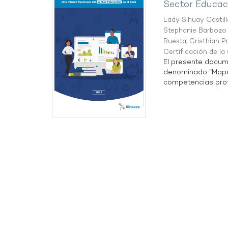
Sector Educaci
Lady Sihuay Castill
Stephanie Barboza 
Ruesta
;
Cristhian P
Certificación de l
El presente docum
denominado “Mapa 
competencias profe