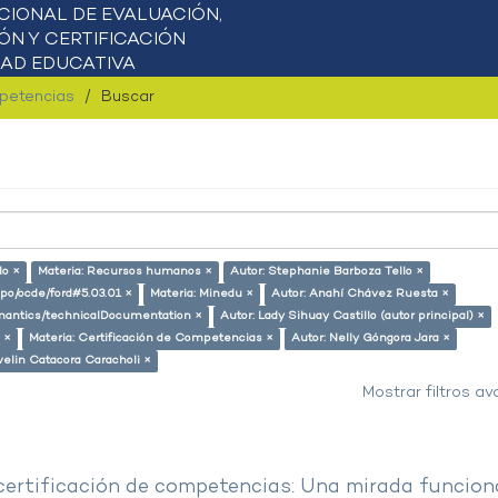
mpetencias
Buscar
lo ×
Materia: Recursos humanos ×
Autor: Stephanie Barboza Tello ×
repo/ocde/ford#5.03.01 ×
Materia: Minedu ×
Autor: Anahí Chávez Ruesta ×
semantics/technicalDocumentation ×
Autor: Lady Sihuay Castillo (autor principal) ×
 ×
Materia: Certificación de Competencias ×
Autor: Nelly Góngora Jara ×
velin Catacora Caracholi ×
Mostrar filtros a
 certificación de competencias: Una mirada funcion