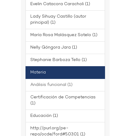
Evelin Catacora Caracholi (1)
Lady Sihuay Castillo (autor
principal) (1)
María Rosa Malásquez Sotelo (1)
Nelly Góngora Jara (1)
Stephanie Barboza Tello (1)
Materia
Análisis funcional (1)
Certificación de Competencias
(1)
Educación (1)
http://purl.org/pe-
repo/ocde/ford#5.03.01 (1)