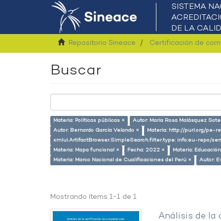
Repositorio Sineace
Certificación de co
Buscar
Materia: Políticas públicas ×
Autor: María Rosa Malásquez Sote
Autor: Bernardo García Velando ×
Materia: http://purl.org/pe-
xmlui.ArtifactBrowser.SimpleSearch.filter.type: info:eu-repo/
Materia: Mapa funcional ×
Fecha: 2022 ×
Materia: Educación
Materia: Marco Nacional de Cualificaciones del Perú ×
Autor: E
Mostrando ítems 1-1 de 1
Análisis de la