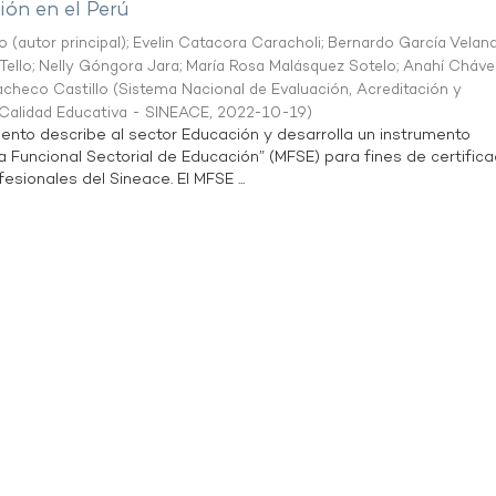
ón en el Perú
o (autor principal)
;
Evelin Catacora Caracholi
;
Bernardo García Velan
Tello
;
Nelly Góngora Jara
;
María Rosa Malásquez Sotelo
;
Anahí Cháve
acheco Castillo
(
Sistema Nacional de Evaluación, Acreditación y
a Calidad Educativa - SINEACE
,
2022-10-19
)
ento describe al sector Educación y desarrolla un instrumento
Funcional Sectorial de Educación” (MFSE) para fines de certifica
sionales del Sineace. El MFSE ...