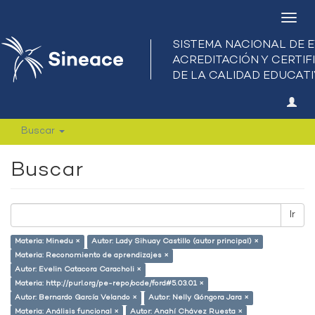
Camb
nave
Buscar
Buscar
Ir
Materia: Minedu ×
Autor: Lady Sihuay Castillo (autor principal) ×
Materia: Reconomiento de aprendizajes ×
Autor: Evelin Catacora Caracholi ×
Materia: http://purl.org/pe-repo/ocde/ford#5.03.01 ×
Autor: Bernardo García Velando ×
Autor: Nelly Góngora Jara ×
Materia: Análisis funcional ×
Autor: Anahí Chávez Ruesta ×