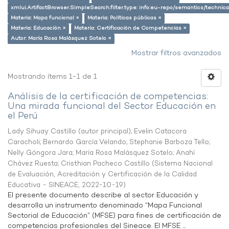
xmlui.ArtifactBrowser.SimpleSearch.filter.type: info:eu-repo/semantics/techni
Materia: Mapa funcional ×
Materia: Políticas públicas ×
Materia: Educación ×
Materia: Certificación de Competencias ×
Autor: María Rosa Malásquez Sotelo ×
Mostrar filtros avanzados
Mostrando ítems 1-1 de 1
Análisis de la certificación de competencias:
Una mirada funcional del Sector Educación en
el Perú
Lady Sihuay Castillo (autor principal)
;
Evelin Catacora
Caracholi
;
Bernardo García Velando
;
Stephanie Barboza Tello
;
Nelly Góngora Jara
;
María Rosa Malásquez Sotelo
;
Anahí
Chávez Ruesta
;
Cristhian Pacheco Castillo
(
Sistema Nacional
de Evaluación, Acreditación y Certificación de la Calidad
Educativa - SINEACE
,
2022-10-19
)
El presente documento describe al sector Educación y
desarrolla un instrumento denominado “Mapa Funcional
Sectorial de Educación” (MFSE) para fines de certificación de
competencias profesionales del Sineace. El MFSE ...