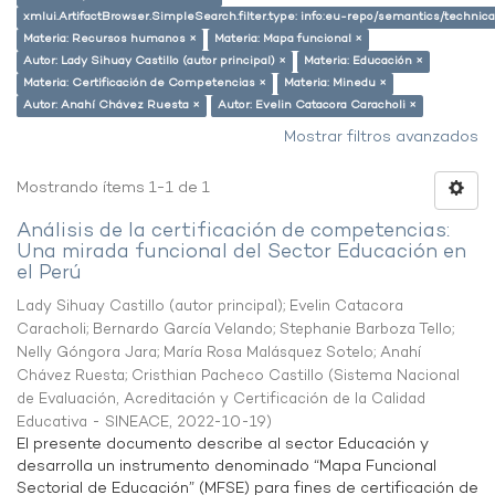
xmlui.ArtifactBrowser.SimpleSearch.filter.type: info:eu-repo/semantics/techni
Materia: Recursos humanos ×
Materia: Mapa funcional ×
Autor: Lady Sihuay Castillo (autor principal) ×
Materia: Educación ×
Materia: Certificación de Competencias ×
Materia: Minedu ×
Autor: Anahí Chávez Ruesta ×
Autor: Evelin Catacora Caracholi ×
Mostrar filtros avanzados
Mostrando ítems 1-1 de 1
Análisis de la certificación de competencias:
Una mirada funcional del Sector Educación en
el Perú
Lady Sihuay Castillo (autor principal)
;
Evelin Catacora
Caracholi
;
Bernardo García Velando
;
Stephanie Barboza Tello
;
Nelly Góngora Jara
;
María Rosa Malásquez Sotelo
;
Anahí
Chávez Ruesta
;
Cristhian Pacheco Castillo
(
Sistema Nacional
de Evaluación, Acreditación y Certificación de la Calidad
Educativa - SINEACE
,
2022-10-19
)
El presente documento describe al sector Educación y
desarrolla un instrumento denominado “Mapa Funcional
Sectorial de Educación” (MFSE) para fines de certificación de