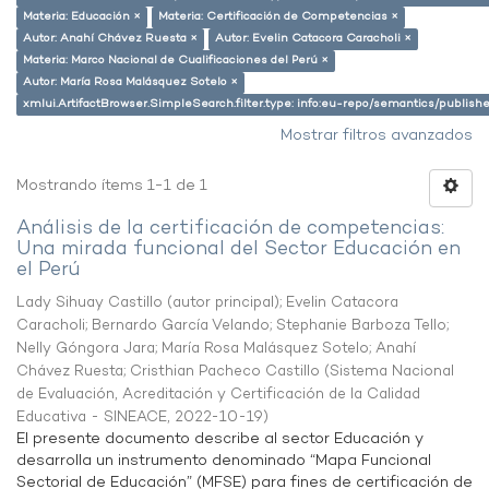
Materia: Educación ×
Materia: Certificación de Competencias ×
Autor: Anahí Chávez Ruesta ×
Autor: Evelin Catacora Caracholi ×
Materia: Marco Nacional de Cualificaciones del Perú ×
Autor: María Rosa Malásquez Sotelo ×
xmlui.ArtifactBrowser.SimpleSearch.filter.type: info:eu-repo/semantics/publish
Mostrar filtros avanzados
Mostrando ítems 1-1 de 1
Análisis de la certificación de competencias:
Una mirada funcional del Sector Educación en
el Perú
Lady Sihuay Castillo (autor principal)
;
Evelin Catacora
Caracholi
;
Bernardo García Velando
;
Stephanie Barboza Tello
;
Nelly Góngora Jara
;
María Rosa Malásquez Sotelo
;
Anahí
Chávez Ruesta
;
Cristhian Pacheco Castillo
(
Sistema Nacional
de Evaluación, Acreditación y Certificación de la Calidad
Educativa - SINEACE
,
2022-10-19
)
El presente documento describe al sector Educación y
desarrolla un instrumento denominado “Mapa Funcional
Sectorial de Educación” (MFSE) para fines de certificación de