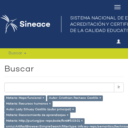
Camb
nave
Buscar
Buscar
Ir
Materia: Mapa funcional ×
Autor: Cristhian Pacheco Castillo ×
Materia: Recursos humanos ×
Autor: Lady Sihuay Castillo (autor principal) ×
Materia: Reconomiento de aprendizajes ×
Materia: http://purl.org/pe-repo/ocde/ford#5.03.01 ×
xmlui.ArtifactBrowser.SimpleSearch.filter.type: info:eu-repo/semantics/techni