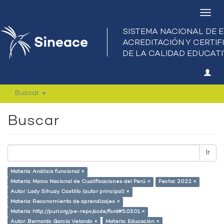
Camb
nave
Buscar
Buscar
Ir
Materia: Análisis funcional ×
Materia: Marco Nacional de Cualificaciones del Perú ×
Fecha: 2022 ×
Autor: Lady Sihuay Castillo (autor principal) ×
Materia: Reconomiento de aprendizajes ×
Materia: http://purl.org/pe-repo/ocde/ford#5.03.01 ×
Autor: Bernardo García Velando ×
Materia: Educación ×