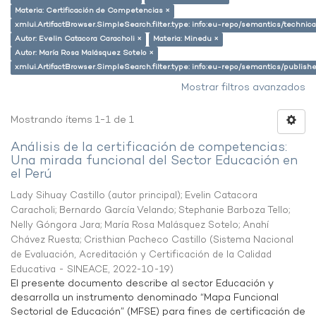
Materia: Certificación de Competencias ×
xmlui.ArtifactBrowser.SimpleSearch.filter.type: info:eu-repo/semantics/techni
Autor: Evelin Catacora Caracholi ×
Materia: Minedu ×
Autor: María Rosa Malásquez Sotelo ×
xmlui.ArtifactBrowser.SimpleSearch.filter.type: info:eu-repo/semantics/publish
Mostrar filtros avanzados
Mostrando ítems 1-1 de 1
Análisis de la certificación de competencias:
Una mirada funcional del Sector Educación en
el Perú
Lady Sihuay Castillo (autor principal)
;
Evelin Catacora
Caracholi
;
Bernardo García Velando
;
Stephanie Barboza Tello
;
Nelly Góngora Jara
;
María Rosa Malásquez Sotelo
;
Anahí
Chávez Ruesta
;
Cristhian Pacheco Castillo
(
Sistema Nacional
de Evaluación, Acreditación y Certificación de la Calidad
Educativa - SINEACE
,
2022-10-19
)
El presente documento describe al sector Educación y
desarrolla un instrumento denominado “Mapa Funcional
Sectorial de Educación” (MFSE) para fines de certificación de