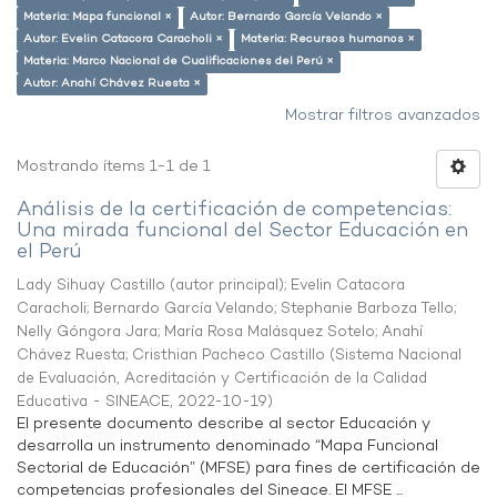
Materia: Mapa funcional ×
Autor: Bernardo García Velando ×
Autor: Evelin Catacora Caracholi ×
Materia: Recursos humanos ×
Materia: Marco Nacional de Cualificaciones del Perú ×
Autor: Anahí Chávez Ruesta ×
Mostrar filtros avanzados
Mostrando ítems 1-1 de 1
Análisis de la certificación de competencias:
Una mirada funcional del Sector Educación en
el Perú
Lady Sihuay Castillo (autor principal)
;
Evelin Catacora
Caracholi
;
Bernardo García Velando
;
Stephanie Barboza Tello
;
Nelly Góngora Jara
;
María Rosa Malásquez Sotelo
;
Anahí
Chávez Ruesta
;
Cristhian Pacheco Castillo
(
Sistema Nacional
de Evaluación, Acreditación y Certificación de la Calidad
Educativa - SINEACE
,
2022-10-19
)
El presente documento describe al sector Educación y
desarrolla un instrumento denominado “Mapa Funcional
Sectorial de Educación” (MFSE) para fines de certificación de
competencias profesionales del Sineace. El MFSE ...