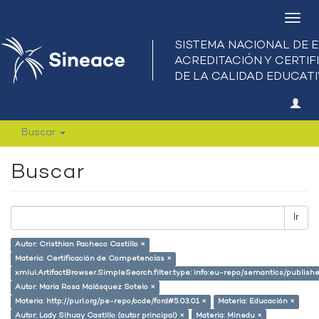
Camb
nave
Buscar
Buscar
Ir
Autor: Cristhian Pacheco Castillo ×
Materia: Certificación de Competencias ×
xmlui.ArtifactBrowser.SimpleSearch.filter.type: info:eu-repo/semantics/publish
Autor: María Rosa Malásquez Sotelo ×
Materia: http://purl.org/pe-repo/ocde/ford#5.03.01 ×
Materia: Educación ×
Autor: Lady Sihuay Castillo (autor principal) ×
Materia: Minedu ×