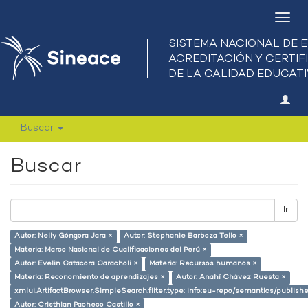
Camb
nave
Buscar
Buscar
Ir
Autor: Nelly Góngora Jara ×
Autor: Stephanie Barboza Tello ×
Materia: Marco Nacional de Cualificaciones del Perú ×
Autor: Evelin Catacora Caracholi ×
Materia: Recursos humanos ×
Materia: Reconomiento de aprendizajes ×
Autor: Anahí Chávez Ruesta ×
xmlui.ArtifactBrowser.SimpleSearch.filter.type: info:eu-repo/semantics/publish
Autor: Cristhian Pacheco Castillo ×