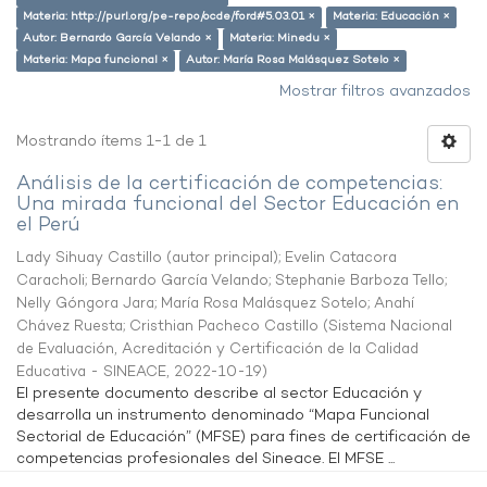
Materia: http://purl.org/pe-repo/ocde/ford#5.03.01 ×
Materia: Educación ×
Autor: Bernardo García Velando ×
Materia: Minedu ×
Materia: Mapa funcional ×
Autor: María Rosa Malásquez Sotelo ×
Mostrar filtros avanzados
Mostrando ítems 1-1 de 1
Análisis de la certificación de competencias:
Una mirada funcional del Sector Educación en
el Perú
Lady Sihuay Castillo (autor principal)
;
Evelin Catacora
Caracholi
;
Bernardo García Velando
;
Stephanie Barboza Tello
;
Nelly Góngora Jara
;
María Rosa Malásquez Sotelo
;
Anahí
Chávez Ruesta
;
Cristhian Pacheco Castillo
(
Sistema Nacional
de Evaluación, Acreditación y Certificación de la Calidad
Educativa - SINEACE
,
2022-10-19
)
El presente documento describe al sector Educación y
desarrolla un instrumento denominado “Mapa Funcional
Sectorial de Educación” (MFSE) para fines de certificación de
competencias profesionales del Sineace. El MFSE ...