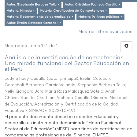
Autor: Stephanie Barboza Tello ×
Autor: Cristhian Pacheco Castillo ×
Materia: Minedu ×
Materia: Certificación de Competencias ×
Materia: Reconomiento de aprendizajes ×
Materia: Políticas públicas ×
Autor: Evelin Catacora Caracholi ×
Mostrar filtros avanzados
Mostrando ítems 1-1 de 1
Análisis de la certificación de competencias:
Una mirada funcional del Sector Educación en
el Perú
Lady Sihuay Castillo (autor principal)
;
Evelin Catacora
Caracholi
;
Bernardo García Velando
;
Stephanie Barboza Tello
;
Nelly Góngora Jara
;
María Rosa Malásquez Sotelo
;
Anahí
Chávez Ruesta
;
Cristhian Pacheco Castillo
(
Sistema Nacional
de Evaluación, Acreditación y Certificación de la Calidad
Educativa - SINEACE
,
2022-10-19
)
El presente documento describe al sector Educación y
desarrolla un instrumento denominado “Mapa Funcional
Sectorial de Educación” (MFSE) para fines de certificación de
competencias profesionales del Sineace. El MFSE ...