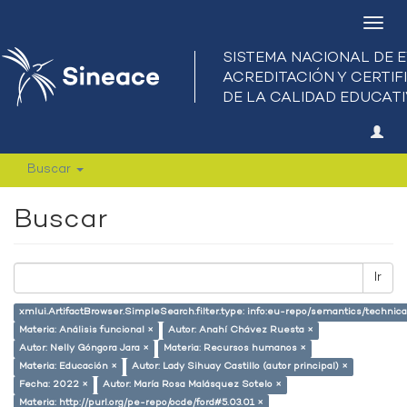
Camb
nave
Buscar
Buscar
Ir
xmlui.ArtifactBrowser.SimpleSearch.filter.type: info:eu-repo/semantics/techni
Materia: Análisis funcional ×
Autor: Anahí Chávez Ruesta ×
Autor: Nelly Góngora Jara ×
Materia: Recursos humanos ×
Materia: Educación ×
Autor: Lady Sihuay Castillo (autor principal) ×
Fecha: 2022 ×
Autor: María Rosa Malásquez Sotelo ×
Materia: http://purl.org/pe-repo/ocde/ford#5.03.01 ×