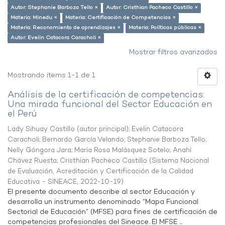
Autor: Stephanie Barboza Tello ×
Autor: Cristhian Pacheco Castillo ×
Materia: Minedu ×
Materia: Certificación de Competencias ×
Materia: Reconomiento de aprendizajes ×
Materia: Políticas públicas ×
Autor: Evelin Catacora Caracholi ×
Mostrar filtros avanzados
Mostrando ítems 1-1 de 1
Análisis de la certificación de competencias:
Una mirada funcional del Sector Educación en
el Perú
Lady Sihuay Castillo (autor principal)
;
Evelin Catacora
Caracholi
;
Bernardo García Velando
;
Stephanie Barboza Tello
;
Nelly Góngora Jara
;
María Rosa Malásquez Sotelo
;
Anahí
Chávez Ruesta
;
Cristhian Pacheco Castillo
(
Sistema Nacional
de Evaluación, Acreditación y Certificación de la Calidad
Educativa - SINEACE
,
2022-10-19
)
El presente documento describe al sector Educación y
desarrolla un instrumento denominado “Mapa Funcional
Sectorial de Educación” (MFSE) para fines de certificación de
competencias profesionales del Sineace. El MFSE ...