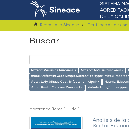
Repositorio Sineace
Certificación de co
Buscar
Materia: Recursos humanos ×
Materia: Análisis funcional ×
xmlui.ArtifactBrowser.SimpleSearch.filter.type: info:eu-repo/
Autor: Lady Sihuay Castillo (autor principal) ×
Materia: Educac
Autor: Evelin Catacora Caracholi ×
Materia: http://purl.org/pe
Mostrando ítems 1-1 de 1
Análisis de la
Sector Educaci