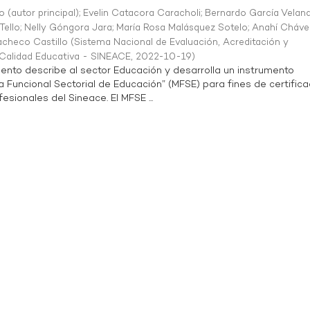
o (autor principal)
;
Evelin Catacora Caracholi
;
Bernardo García Velan
Tello
;
Nelly Góngora Jara
;
María Rosa Malásquez Sotelo
;
Anahí Cháve
acheco Castillo
(
Sistema Nacional de Evaluación, Acreditación y
a Calidad Educativa - SINEACE
,
2022-10-19
)
ento describe al sector Educación y desarrolla un instrumento
Funcional Sectorial de Educación” (MFSE) para fines de certifica
sionales del Sineace. El MFSE ...