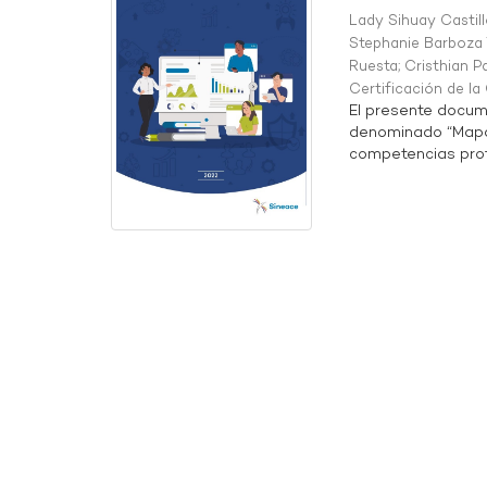
Lady Sihuay Castill
Stephanie Barboza 
Ruesta
;
Cristhian P
Certificación de l
El presente docum
denominado “Mapa 
competencias profe