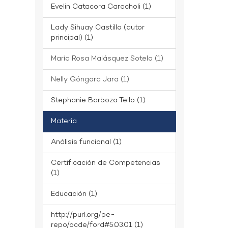
Evelin Catacora Caracholi (1)
Lady Sihuay Castillo (autor
principal) (1)
María Rosa Malásquez Sotelo (1)
Nelly Góngora Jara (1)
Stephanie Barboza Tello (1)
Materia
Análisis funcional (1)
Certificación de Competencias
(1)
Educación (1)
http://purl.org/pe-
repo/ocde/ford#5.03.01 (1)