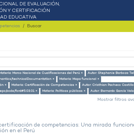
mpetencias
Buscar
Materia: Marco Nacional de Cualificaciones del Perú ×
Autor: Stephanie Barboza Tel
semantics/technicalDocumentation ×
Materia: Mapa funcional ×
ión ×
Materia: Certificación de Competencias ×
Autor: Cristhian Pacheco Castillo
-repo/ocde/ford#5.03.01 ×
Materia: Políticas públicas ×
Autor: Bernardo García Vel
Mostrar filtros a
 certificación de competencias: Una mirada funcion
ón en el Perú