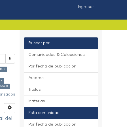
Ingresar
Buscar por
Comunidades & Colecciones
Ir
Por fecha de publicación
lo ×
Autores
 ×
ando ×
Títulos
vanzados
Materias
Esta comunidad
al del
Por fecha de publicación