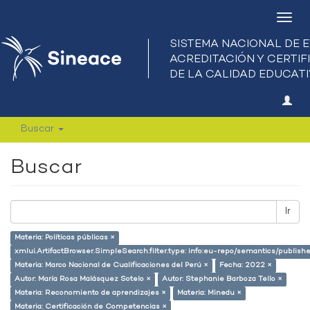
Camb
nave
Buscar
Buscar
Ir
Materia: Políticas públicas ×
xmlui.ArtifactBrowser.SimpleSearch.filter.type: info:eu-repo/semantics/publish
Materia: Marco Nacional de Cualificaciones del Perú ×
Fecha: 2022 ×
Autor: María Rosa Malásquez Sotelo ×
Autor: Stephanie Barboza Tello ×
Materia: Reconomiento de aprendizajes ×
Materia: Minedu ×
Materia: Certificación de Competencias ×