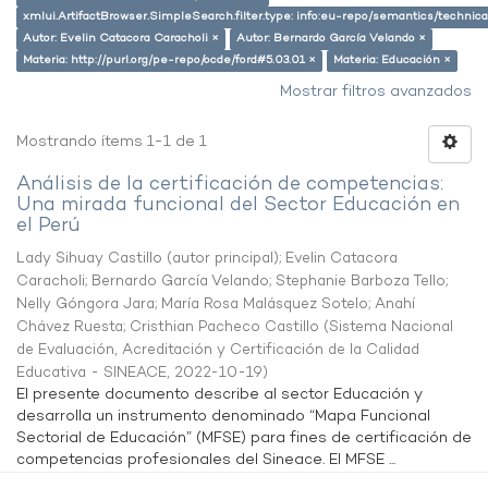
xmlui.ArtifactBrowser.SimpleSearch.filter.type: info:eu-repo/semantics/techni
Autor: Evelin Catacora Caracholi ×
Autor: Bernardo García Velando ×
Materia: http://purl.org/pe-repo/ocde/ford#5.03.01 ×
Materia: Educación ×
Mostrar filtros avanzados
Mostrando ítems 1-1 de 1
Análisis de la certificación de competencias:
Una mirada funcional del Sector Educación en
el Perú
Lady Sihuay Castillo (autor principal)
;
Evelin Catacora
Caracholi
;
Bernardo García Velando
;
Stephanie Barboza Tello
;
Nelly Góngora Jara
;
María Rosa Malásquez Sotelo
;
Anahí
Chávez Ruesta
;
Cristhian Pacheco Castillo
(
Sistema Nacional
de Evaluación, Acreditación y Certificación de la Calidad
Educativa - SINEACE
,
2022-10-19
)
El presente documento describe al sector Educación y
desarrolla un instrumento denominado “Mapa Funcional
Sectorial de Educación” (MFSE) para fines de certificación de
competencias profesionales del Sineace. El MFSE ...